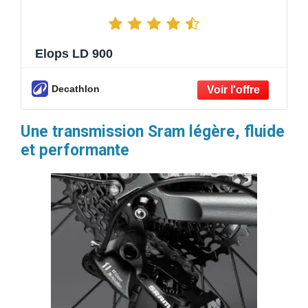
Elops LD 900
Decathlon
Une transmission Sram légère, fluide
et performante