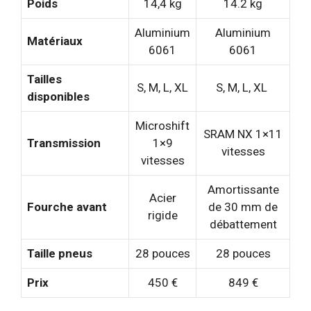
Poids
14,4 kg
14.2 kg
Aluminium
Aluminium
Matériaux
6061
6061
Tailles
S, M, L, XL
S, M, L, XL
disponibles
Microshift
SRAM NX 1×11
Transmission
1×9
vitesses
vitesses
Amortissante
Acier
Fourche avant
de 30 mm de
rigide
débattement
Taille pneus
28 pouces
28 pouces
Prix
450 €
849 €