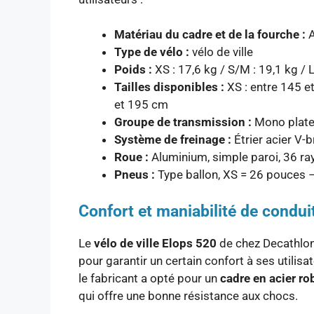
Matériau du cadre et de la fourche :
A
Type de vélo :
vélo de ville
Poids :
XS : 17,6 kg / S/M : 19,1 kg / 
Tailles disponibles :
XS : entre 145 e
et 195 cm
Groupe de transmission :
Mono platea
Système de freinage :
Étrier acier V-
Roue :
Aluminium, simple paroi, 36 ra
Pneus :
Type ballon, XS = 26 pouces 
Confort et maniabilité de condui
Le
vélo de ville Elops 520
de chez Decathlon
pour garantir un certain confort à ses utilisat
le fabricant a opté pour un
cadre en acier ro
qui offre une bonne résistance aux chocs.