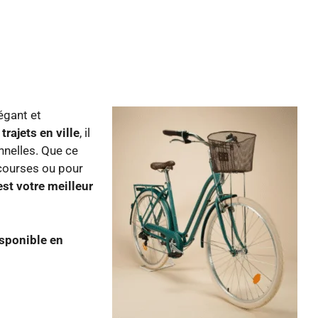
égant et
rajets en ville
, il
nnelles. Que ce
s courses ou pour
est votre meilleur
sponible en