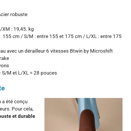
cier robuste
L/XM : 19,45. kg
t 155 cm / S/M : entre 155 et 175 cm / L/XL : entre 175
u avec un dérailleur 6 vitesses Btwin by Microshift
brake
yons
– S/M et L/XL = 28 pouces
te
 a été conçu
eurs. Pour cela,
buste et durable