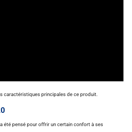
s caractéristiques principales de ce produit.
20
s a été pensé pour offrir un certain confort à ses