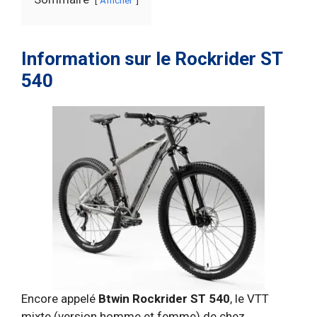
Information sur le Rockrider ST
540
Encore appelé
Btwin Rockrider ST 540
, le VTT
mixte (version homme et femme) de chez